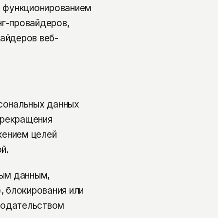
 с функционированием
нг-провайдеров,
вайдеров веб-
рсональных данных
прекращения
жением целей
й.
ным данным,
, блокирования или
нодательством