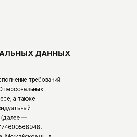
ОНАЛЬНЫХ ДАННЫХ
исполнение требований
«О персональных
есе, а также
видуальный
 (далее —
774600568948,
а, Можайское ш., д.