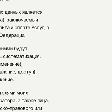
х данных является
та), заключаемый
йта и оплате Услуг, а
Федерации.
нными будут
, систематизация,
зменение),
вление, доступ),
жение.
ателями моих
атора, а также лица,
ско-правового или