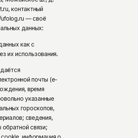
t.ru, контактный
ufolog.ru — своё
альных данных:
данных как с
ез их использования.
 даётся
лектронной почты (e-
 рождения, время
ровольно указанные
альных гороскопов,
ериалов; сведения,
 обратной связи;
 cookie, информация о