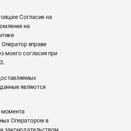
стоящее Согласие на
домление на
итике
 Оператор вправе
з моего согласия при
З.
едоставляемых
 данные являются
о момента
нных Оператором в
 и законодательством