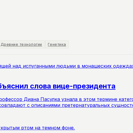
Древние технологии
Генетика
объяснил слова вице-президента
офессор Диана Пасулка узнала в этом термине катего
 совпадают с описаниями претернатуральных сущносте