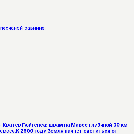
Кратер Гюйгенса: шрам на Марсе глубиной 30 км
К 2600 году Земля начнет светиться от