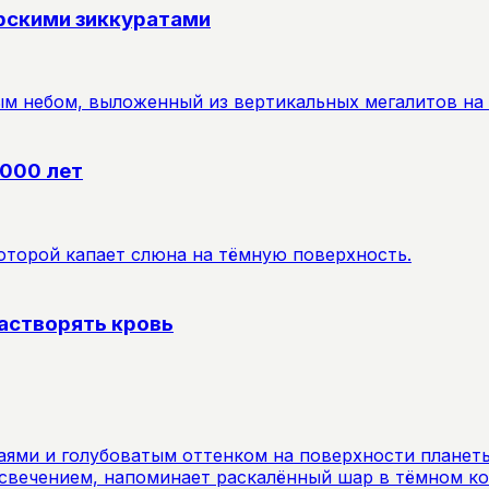
рскими зиккуратами
7000 лет
астворять кровь