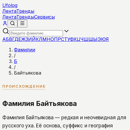
Ufolog
Лента
Тренды
Лента
Тренды
Сервисы
А
Б
В
Г
Д
Е
Ж
З
И
Й
К
Л
М
Н
О
П
Р
С
Т
У
Ф
Х
Ц
Ч
Ш
Щ
Ы
Э
Ю
Я
Фамилии
/
Б
/
Байтьякова
ПРОИСХОЖДЕНИЕ
Фамилия Байтьякова
Фамилия Байтьякова — редкая и неочевидная для
русского уха. Её основа, суффикс и география