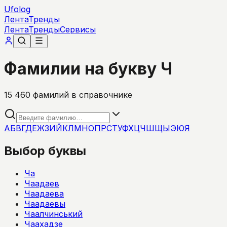
Ufolog
Лента
Тренды
Лента
Тренды
Сервисы
Фамилии на букву Ч
15 460
фамилий в справочнике
А
Б
В
Г
Д
Е
Ж
З
И
Й
К
Л
М
Н
О
П
Р
С
Т
У
Ф
Х
Ц
Ч
Ш
Щ
Ы
Э
Ю
Я
Выбор буквы
Ча
Чаадаев
Чаадаева
Чаадаевы
Чаалчинський
Чаахадзе