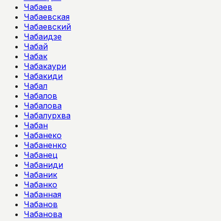
Чабаев
Чабаевская
Чабаевский
Чабаидзе
Чабай
Чабак
Чабакаури
Чабакиди
Чабал
Чабалов
Чабалова
Чабалурхва
Чабан
Чабанеко
Чабаненко
Чабанец
Чабаниди
Чабаник
Чабанко
Чабанная
Чабанов
Чабанова