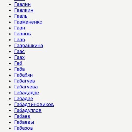
Гаалин
Гаалкин
Гааль
Гааманенко
Гаан
Гаанов
Гаар
Гаарашкина
Гаас
Гаах
Габ
Габа
Габабян
Габагуев
Габагуева
Габададзе
Габадзе
Габадтиновиков
Габадуллов
Габаев
Габаевы
Габазов