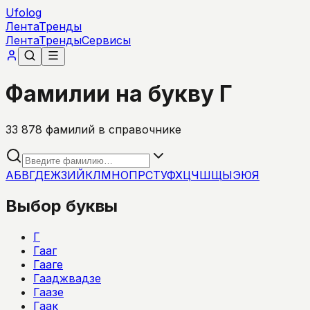
Ufolog
Лента
Тренды
Лента
Тренды
Сервисы
Фамилии на букву Г
33 878
фамилий в справочнике
А
Б
В
Г
Д
Е
Ж
З
И
Й
К
Л
М
Н
О
П
Р
С
Т
У
Ф
Х
Ц
Ч
Ш
Щ
Ы
Э
Ю
Я
Выбор буквы
Г
Гааг
Гааге
Гааджвадзе
Гаазе
Гаак