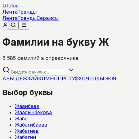
Ufolog
Лента
Тренды
Лента
Тренды
Сервисы
Фамилии на букву Ж
8 585
фамилий в справочнике
А
Б
В
Г
Д
Е
Ж
З
И
Й
К
Л
М
Н
О
П
Р
С
Т
У
Ф
Х
Ц
Ч
Ш
Щ
Ы
Э
Ю
Я
Выбор буквы
Жаанбаев
Жаасынбекова
Жаба
Жабагибаева
Жабагиев
Жабагин