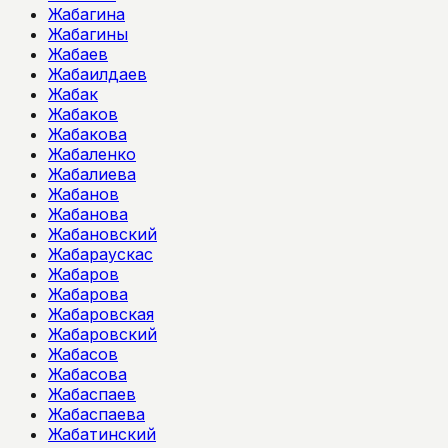
Жабагина
Жабагины
Жабаев
Жабаилдаев
Жабак
Жабаков
Жабакова
Жабаленко
Жабалиева
Жабанов
Жабанова
Жабановский
Жабараускас
Жабаров
Жабарова
Жабаровская
Жабаровский
Жабасов
Жабасова
Жабаспаев
Жабаспаева
Жабатинский