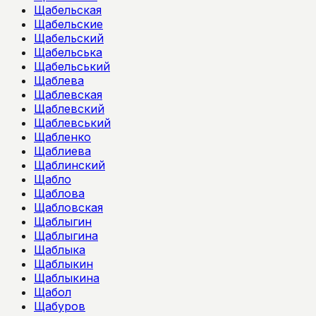
Щабельская
Щабельские
Щабельский
Щабельська
Щабельський
Щаблева
Щаблевская
Щаблевский
Щаблевський
Щабленко
Щаблиева
Щаблинский
Щабло
Щаблова
Щабловская
Щаблыгин
Щаблыгина
Щаблыка
Щаблыкин
Щаблыкина
Щабол
Щабуров