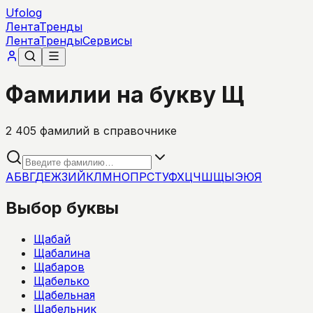
Ufolog
Лента
Тренды
Лента
Тренды
Сервисы
Фамилии на букву Щ
2 405
фамилий в справочнике
А
Б
В
Г
Д
Е
Ж
З
И
Й
К
Л
М
Н
О
П
Р
С
Т
У
Ф
Х
Ц
Ч
Ш
Щ
Ы
Э
Ю
Я
Выбор буквы
Щабай
Щабалина
Щабаров
Щабелько
Щабельная
Щабельник