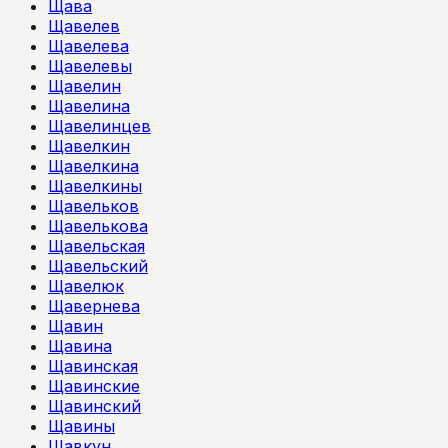
Щава
Щавелев
Щавелева
Щавелевы
Щавелин
Щавелина
Щавелинцев
Щавелкин
Щавелкина
Щавелкины
Щавельков
Щавелькова
Щавельская
Щавельский
Щавелюк
Щавернева
Щавин
Щавина
Щавинская
Щавинские
Щавинский
Щавины
Щавкун