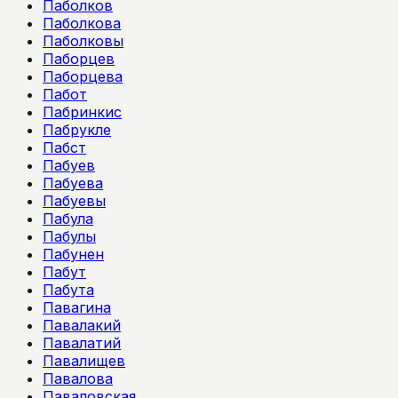
Паболков
Паболкова
Паболковы
Паборцев
Паборцева
Пабот
Пабринкис
Пабрукле
Пабст
Пабуев
Пабуева
Пабуевы
Пабула
Пабулы
Пабунен
Пабут
Пабута
Павагина
Павалакий
Павалатий
Павалищев
Павалова
Паваловская