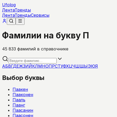
Ufolog
Лента
Тренды
Лента
Тренды
Сервисы
Фамилии на букву П
45 833
фамилий в справочнике
А
Б
В
Г
Д
Е
Ж
З
И
Й
К
Л
М
Н
О
П
Р
С
Т
У
Ф
Х
Ц
Ч
Ш
Щ
Ы
Э
Ю
Я
Выбор буквы
Паакен
Пааконен
Пааль
Паанг
Паасанин
Паасонен