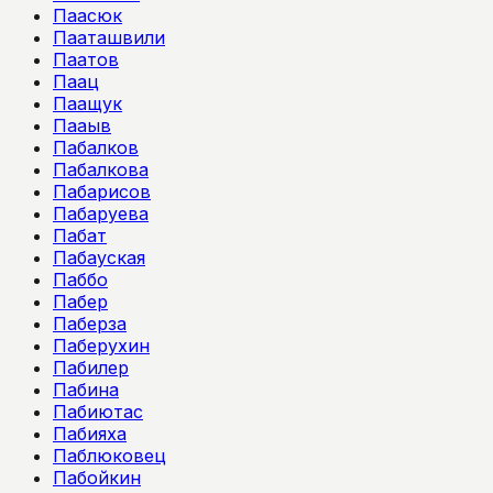
Паасюк
Пааташвили
Паатов
Паац
Паащук
Пааыв
Пабалков
Пабалкова
Пабарисов
Пабаруева
Пабат
Пабауская
Паббо
Пабер
Паберза
Паберухин
Пабилер
Пабина
Пабиютас
Пабияха
Паблюковец
Пабойкин