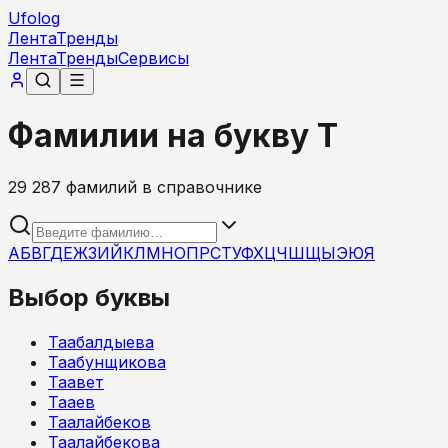
Ufolog
Лента
Тренды
Лента
Тренды
Сервисы
Фамилии на букву Т
29 287
фамилий в справочнике
А
Б
В
Г
Д
Е
Ж
З
И
Й
К
Л
М
Н
О
П
Р
С
Т
У
Ф
Х
Ц
Ч
Ш
Щ
Ы
Э
Ю
Я
Выбор буквы
Таабалдыева
Таабунщикова
Таавет
Тааев
Таалайбеков
Таалайбекова