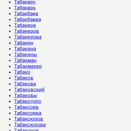
Табакару
Табакарь
Табакбаев
Табакбаева
Табакера
Табакеров
Табакерова
Табакин
Табакина
Табакины
Табакман
Табакмахер
Табако
Табаков
Табакова
Табаковский
Табаковы
Табакопуло
Табаксоев
Табаксоева
Табаксюров
Табаксюрова
Табакуров