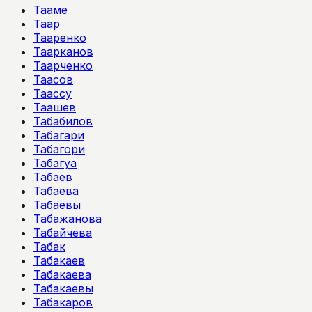
Тааме
Таар
Тааренко
Таарканов
Таарченко
Таасов
Таассу
Таашев
Табабилов
Табагари
Табагори
Табагуа
Табаев
Табаева
Табаевы
Табажанова
Табайчева
Табак
Табакаев
Табакаева
Табакаевы
Табакаров