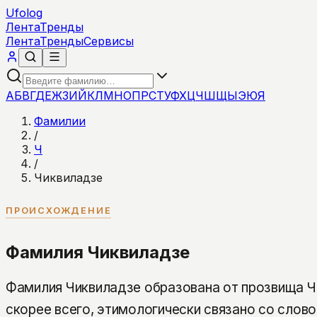
Ufolog
Лента
Тренды
Лента
Тренды
Сервисы
А
Б
В
Г
Д
Е
Ж
З
И
Й
К
Л
М
Н
О
П
Р
С
Т
У
Ф
Х
Ц
Ч
Ш
Щ
Ы
Э
Ю
Я
Фамилии
/
Ч
/
Чиквиладзе
ПРОИСХОЖДЕНИЕ
Фамилия Чиквиладзе
Фамилия Чиквиладзе образована от прозвища Чи
скорее всего, этимологически связано со слово