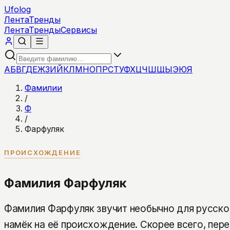
Ufolog
Лента
Тренды
Лента
Тренды
Сервисы
А
Б
В
Г
Д
Е
Ж
З
И
Й
К
Л
М
Н
О
П
Р
С
Т
У
Ф
Х
Ц
Ч
Ш
Щ
Ы
Э
Ю
Я
Фамилии
/
Ф
/
Фарфуляк
ПРОИСХОЖДЕНИЕ
Фамилия Фарфуляк
Фамилия Фарфуляк звучит необычно для русског
намёк на её происхождение. Скорее всего, пер