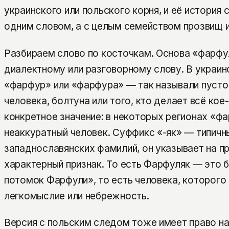
украинского или польского корня, и её история 
одним словом, а с целым семейством прозвищ и
Разбираем слово по косточкам. Основа «фарфул
диалектному или разговорному слову. В украин
«фарфур» или «фарфура» — так называли пусто
человека, болтуна или того, кто делает всё кое-
конкретное значение: в некоторых регионах «ф
неаккуратный человек. Суффикс «-як» — типичн
западнославянских фамилий, он указывает на п
характерный признак. То есть Фарфуляк — это 
потомок Фарфули», то есть человека, которого 
легкомыслие или небрежность.
Версия с польским следом тоже имеет право на