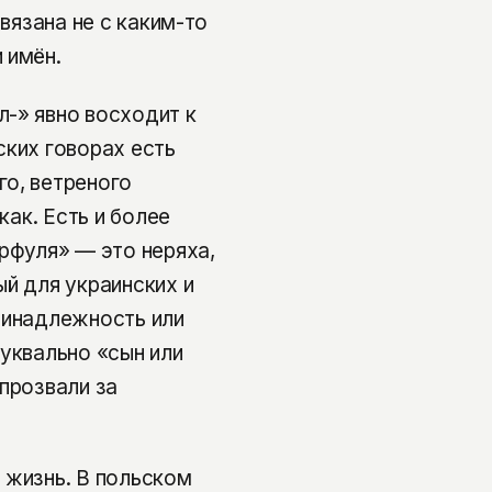
связана не с каким-то
 имён.
-» явно восходит к
ских говорах есть
го, ветреного
как. Есть и более
арфуля» — это неряха,
ый для украинских и
ринадлежность или
буквально «сын или
прозвали за
 жизнь. В польском