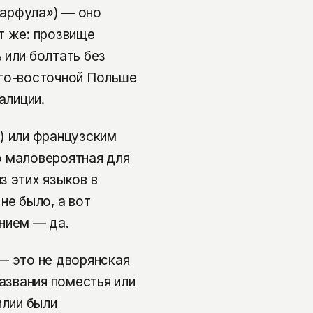
«фарфула») — оно
т же: прозвище
 или болтать без
юго-восточной Польше
алиции.
и) или французским
но маловероятная для
з этих языков в
не было, а вот
нием — да.
— это не дворянская
названия поместья или
илии были