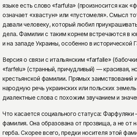
языке есть слово «farfuła» (произносится как 
означает «хвастун» или «пустомеля». Смысл то
давали человеку, который любил приукрашивать
дела. Фамилии с таким корнем встречаются в 
и на западе Украины, особенно в исторической Г
Версия о связи с итальянским «farfalle» (бабочк
«farfelu» (странный, причудливый) — красивая, 
крестьянской фамилии. Прямых заимствований и
народную речь украинских или польских земель 
диалектные слова с похожим звучанием и значе
Что касается социального статуса: Фарфуляки 
фамилия. Она образована от прозвища, а не от 
герба. Скорее всего, предки носителя этой фам