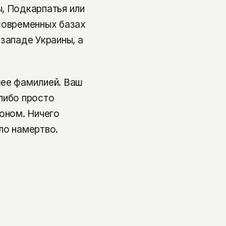
, Подкарпатья или
современных базах
западе Украины, а
шее фамилией. Ваш
либо просто
воном. Ничего
ло намертво.