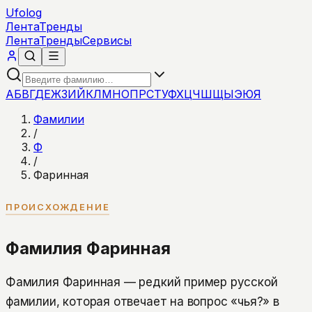
Ufolog
Лента
Тренды
Лента
Тренды
Сервисы
А
Б
В
Г
Д
Е
Ж
З
И
Й
К
Л
М
Н
О
П
Р
С
Т
У
Ф
Х
Ц
Ч
Ш
Щ
Ы
Э
Ю
Я
Фамилии
/
Ф
/
Фаринная
ПРОИСХОЖДЕНИЕ
Фамилия Фаринная
Фамилия Фаринная — редкий пример русской
фамилии, которая отвечает на вопрос «чья?» в