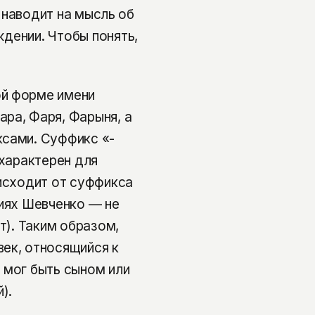
у наводит на мысль об
дении. Чтобы понять,
ой форме имени
ра, Фаря, Фарыня, а
ксами. Суффикс «-
 характерен для
оисходит от суффикса
лиях Шевченко — не
т). Таким образом,
ек, относящийся к
 мог быть сыном или
).