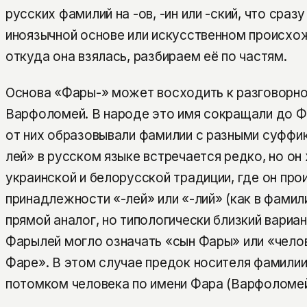
русских фамилий на -ов, -ин или -ский, что сраз
иноязычной основе или искусственном происхож
откуда она взялась, разбираем её по частям.
Основа «Фары-» может восходить к разговорн
Варфоломей. В народе это имя сокращали до Фа
от них образовывали фамилии с разными суффи
лей» в русском языке встречается редко, но он
украинской и белорусской традиции, где он пр
принадлежности «-лей» или «-лий» (как в фами
прямой аналог, но типологически близкий вариан
Фарылей могло означать «сын Фары» или «челов
Фаре». В этом случае предок носителя фамилии
потомком человека по имени Фара (Варфоломей