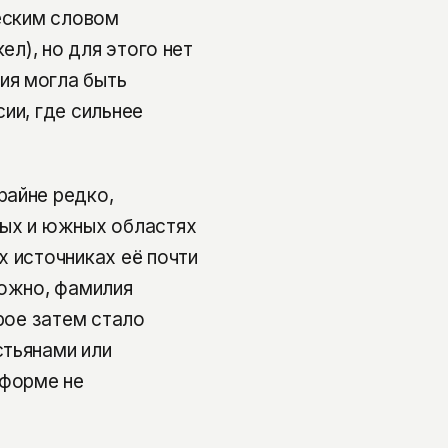
ческим словом
ел), но для этого нет
ия могла быть
ии, где сильнее
райне редко,
ных и южных областях
х источниках её почти
можно, фамилия
орое затем стало
стьянами или
 форме не