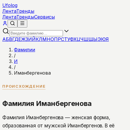
Ufolog
Лента
Тренды
Лента
Тренды
Сервисы
А
Б
В
Г
Д
Е
Ж
З
И
Й
К
Л
М
Н
О
П
Р
С
Т
У
Ф
Х
Ц
Ч
Ш
Щ
Ы
Э
Ю
Я
Фамилии
/
И
/
Иманбергенова
ПРОИСХОЖДЕНИЕ
Фамилия Иманбергенова
Фамилия Иманбергенова — женская форма,
образованная от мужской Иманбергенов. В её