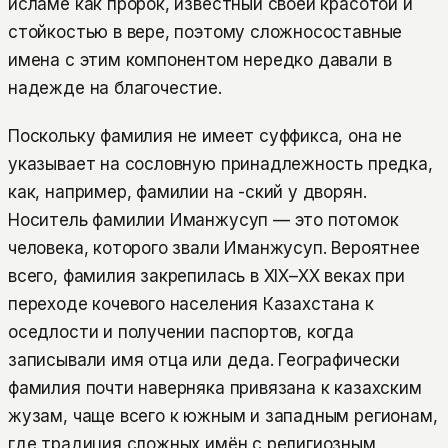
исламе как пророк, известный своей красотой и
стойкостью в вере, поэтому сложносоставные
имена с этим компонентом нередко давали в
надежде на благочестие.
Поскольку фамилия не имеет суффикса, она не
указывает на сословную принадлежность предка,
как, например, фамилии на -ский у дворян.
Носитель фамилии Иманжусуп — это потомок
человека, которого звали Иманжусуп. Вероятнее
всего, фамилия закрепилась в XIX–XX веках при
переходе кочевого населения Казахстана к
оседлости и получении паспортов, когда
записывали имя отца или деда. Географически
фамилия почти наверняка привязана к казахским
жузам, чаще всего к южным и западным регионам,
где традиция сложных имён с религиозным