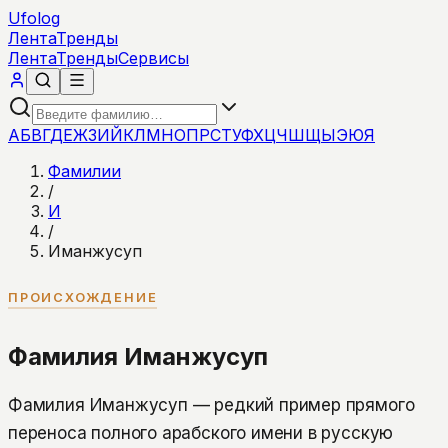
Ufolog
Лента
Тренды
Лента
Тренды
Сервисы
А
Б
В
Г
Д
Е
Ж
З
И
Й
К
Л
М
Н
О
П
Р
С
Т
У
Ф
Х
Ц
Ч
Ш
Щ
Ы
Э
Ю
Я
Фамилии
/
И
/
Иманжусуп
ПРОИСХОЖДЕНИЕ
Фамилия Иманжусуп
Фамилия Иманжусуп — редкий пример прямого
переноса полного арабского имени в русскую