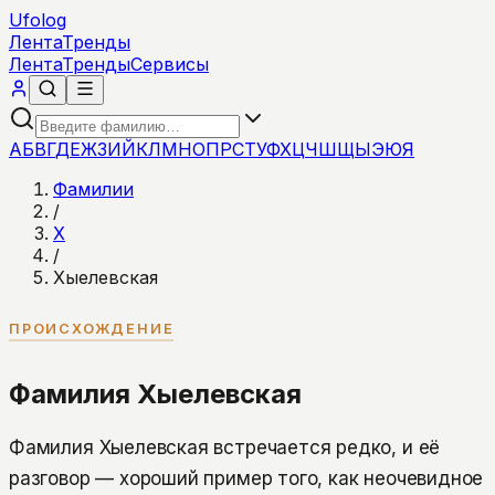
Ufolog
Лента
Тренды
Лента
Тренды
Сервисы
А
Б
В
Г
Д
Е
Ж
З
И
Й
К
Л
М
Н
О
П
Р
С
Т
У
Ф
Х
Ц
Ч
Ш
Щ
Ы
Э
Ю
Я
Фамилии
/
Х
/
Хыелевская
ПРОИСХОЖДЕНИЕ
Фамилия Хыелевская
Фамилия Хыелевская встречается редко, и её
разговор — хороший пример того, как неочевидное