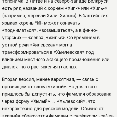
топонима. В Литве и на северо-западе Беларуси
есть ряд названий с корнем «Хил-» или «Хиль-»
(например, деревни Хили, Хильки). В балтийских
языках корень *kil- может означать
«подниматься», «возвышаться», а в финно-
угорских — «село», «жильё». Со временем в
устной речи «Хилевская» могла
трансформироваться в «Хыелевская» под
влиянием местного акающего произношения или
диалектного растяжения гласных.
Вторая версия, менее вероятная, — связь с
прозвищем от слова «хилый». Но для этого
пришлось бы допустить, что фамилия образована
через форму «Хылый» → «Хылевский», что
нехарактерно для русской модели. Обычно от
«хилый» образуются фамилии с суффиксом -ов/-ев