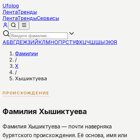
Ufolog
Лента
Тренды
Лента
Тренды
Сервисы
А
Б
В
Г
Д
Е
Ж
З
И
Й
К
Л
М
Н
О
П
Р
С
Т
У
Ф
Х
Ц
Ч
Ш
Щ
Ы
Э
Ю
Я
Фамилии
/
Х
/
Хышиктуева
ПРОИСХОЖДЕНИЕ
Фамилия Хышиктуева
Фамилия Хышиктуева — почти наверняка
бурятского происхождения. Её основа, имя или