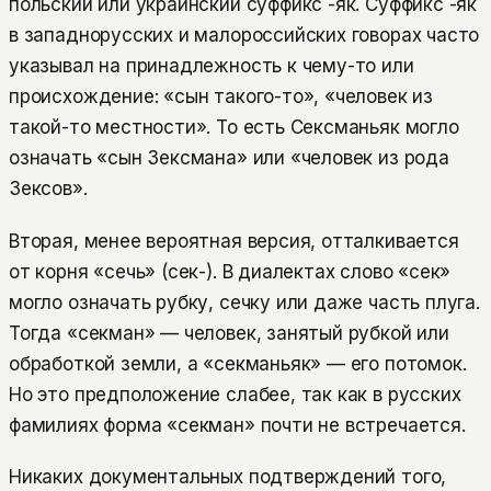
польский или украинский суффикс -як. Суффикс -як
в западнорусских и малороссийских говорах часто
указывал на принадлежность к чему-то или
происхождение: «сын такого-то», «человек из
такой-то местности». То есть Сексманьяк могло
означать «сын Зексмана» или «человек из рода
Зексов».
Вторая, менее вероятная версия, отталкивается
от корня «сечь» (сек-). В диалектах слово «сек»
могло означать рубку, сечку или даже часть плуга.
Тогда «секман» — человек, занятый рубкой или
обработкой земли, а «секманьяк» — его потомок.
Но это предположение слабее, так как в русских
фамилиях форма «секман» почти не встречается.
Никаких документальных подтверждений того,