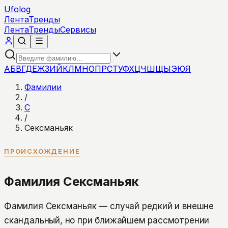
Ufolog
Лента
Тренды
Лента
Тренды
Сервисы
А
Б
В
Г
Д
Е
Ж
З
И
Й
К
Л
М
Н
О
П
Р
С
Т
У
Ф
Х
Ц
Ч
Ш
Щ
Ы
Э
Ю
Я
Фамилии
/
С
/
Сексманьяк
ПРОИСХОЖДЕНИЕ
Фамилия Сексманьяк
Фамилия Сексманьяк — случай редкий и внешне
скандальный, но при ближайшем рассмотрении