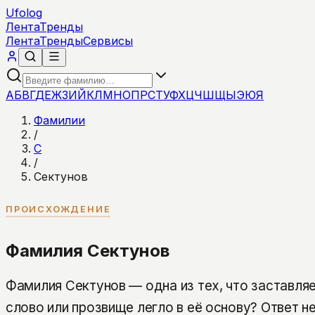
Ufolog
Лента
Тренды
Лента
Тренды
Сервисы
А
Б
В
Г
Д
Е
Ж
З
И
Й
К
Л
М
Н
О
П
Р
С
Т
У
Ф
Х
Ц
Ч
Ш
Щ
Ы
Э
Ю
Я
Фамилии
/
С
/
Сектунов
ПРОИСХОЖДЕНИЕ
Фамилия Сектунов
Фамилия Сектунов — одна из тех, что заставля
слово или прозвище легло в её основу? Ответ н