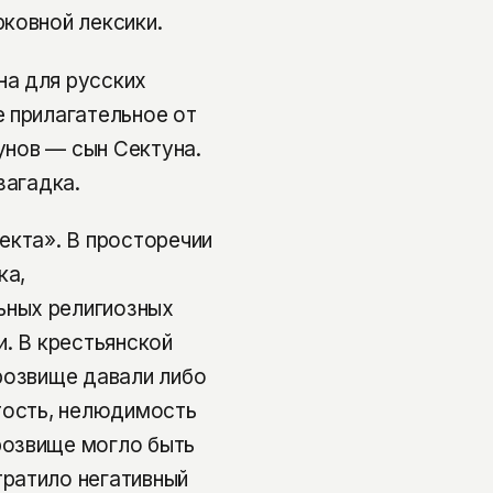
ковной лексики.
на для русских
 прилагательное от
тунов — сын Сектуна.
загадка.
екта». В просторечии
ка,
ьных религиозных
и. В крестьянской
розвище давали либо
тость, нелюдимость
розвище могло быть
ратило негативный