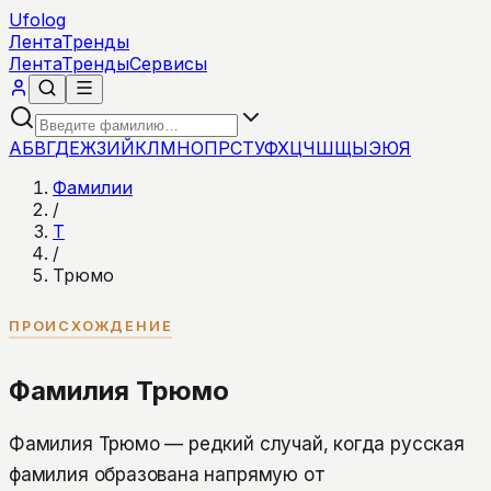
Ufolog
Лента
Тренды
Лента
Тренды
Сервисы
А
Б
В
Г
Д
Е
Ж
З
И
Й
К
Л
М
Н
О
П
Р
С
Т
У
Ф
Х
Ц
Ч
Ш
Щ
Ы
Э
Ю
Я
Фамилии
/
Т
/
Трюмо
ПРОИСХОЖДЕНИЕ
Фамилия Трюмо
Фамилия Трюмо — редкий случай, когда русская
фамилия образована напрямую от