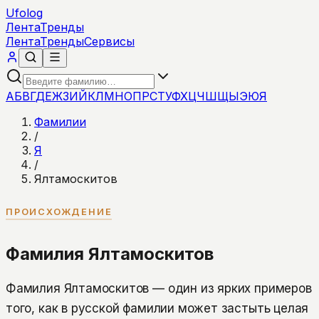
Ufolog
Лента
Тренды
Лента
Тренды
Сервисы
А
Б
В
Г
Д
Е
Ж
З
И
Й
К
Л
М
Н
О
П
Р
С
Т
У
Ф
Х
Ц
Ч
Ш
Щ
Ы
Э
Ю
Я
Фамилии
/
Я
/
Ялтамоскитов
ПРОИСХОЖДЕНИЕ
Фамилия Ялтамоскитов
Фамилия Ялтамоскитов — один из ярких примеров
того, как в русской фамилии может застыть целая