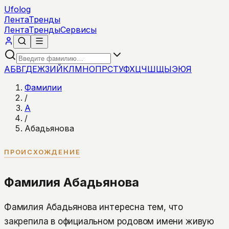
Ufolog
Лента
Тренды
Лента
Тренды
Сервисы
А
Б
В
Г
Д
Е
Ж
З
И
Й
К
Л
М
Н
О
П
Р
С
Т
У
Ф
Х
Ц
Ч
Ш
Щ
Ы
Э
Ю
Я
Фамилии
/
А
/
Абадьянова
ПРОИСХОЖДЕНИЕ
Фамилия Абадьянова
Фамилия Абадьянова интересна тем, что
закрепила в официальном родовом имени живую