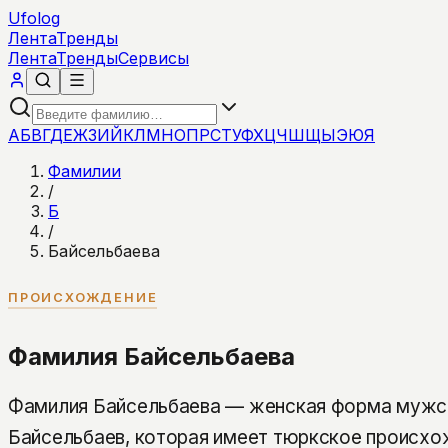
Ufolog
Лента
Тренды
Лента
Тренды
Сервисы
А
Б
В
Г
Д
Е
Ж
З
И
Й
К
Л
М
Н
О
П
Р
С
Т
У
Ф
Х
Ц
Ч
Ш
Щ
Ы
Э
Ю
Я
Фамилии
/
Б
/
Байсельбаева
ПРОИСХОЖДЕНИЕ
Фамилия Байсельбаева
Фамилия Байсельбаева — женская форма мужс
Байсельбаев, которая имеет тюркское происхо