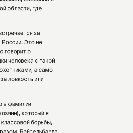
ой области, где
встречается за
 России. Это не
о говорит о
ки человека с такой
 охотниками, а само
за ловкость или
о в фамилии
хозяин), который в
 классовой борьбы,
бразом, Байсельбаева