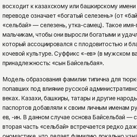
восходит к казахскому или башкирскому имени 
переводе означает «богатый селезень» (от «бай
«сельбай» — селезень, утка-самец). Такое имя
мальчикам, чтобы они выросли богатыми и удачл
который ассоциировался с плодовитостью и бл
кочевой культуре. Суффикс «-ев» (в мужском в
принадлежность: «сын Байсельбая».
Модель образования фамилии типична для тюрк
попавших под влияние русской административн
веках. Казахи, башкиры, татары и другие народ
паспортов добавляли к своим личным именам ру
ев, -ин. В данном случае основа Байсельбай — 
вторая часть «сельбай» встречается редко даж
ономастике, что делает фамилию локально узн