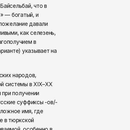
Байсельбай, что в
» — богатый, и
-пожелание давали
ивыми, как селезень,
агополучием в
арианте) указывает на
ских народов,
ой системы в XIX–XX
ы при получении
сские суффиксы -ов/-
сложное имя, где
е в тюркской
аваемой, особенно в