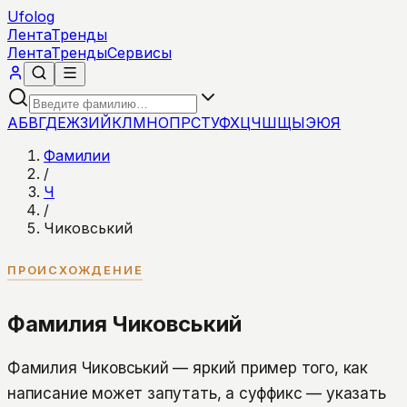
Ufolog
Лента
Тренды
Лента
Тренды
Сервисы
А
Б
В
Г
Д
Е
Ж
З
И
Й
К
Л
М
Н
О
П
Р
С
Т
У
Ф
Х
Ц
Ч
Ш
Щ
Ы
Э
Ю
Я
Фамилии
/
Ч
/
Чиковський
ПРОИСХОЖДЕНИЕ
Фамилия Чиковський
Фамилия Чиковський — яркий пример того, как
написание может запутать, а суффикс — указать