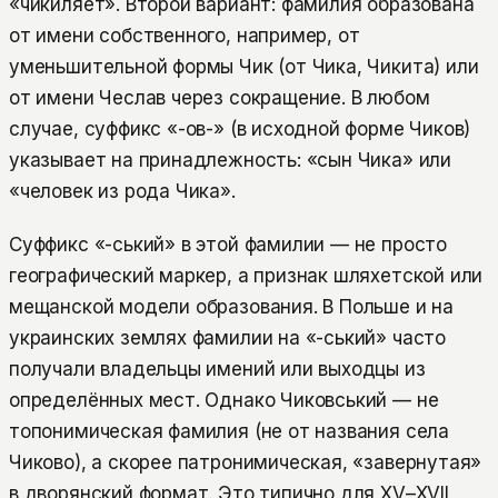
«чикиляет». Второй вариант: фамилия образована
от имени собственного, например, от
уменьшительной формы Чик (от Чика, Чикита) или
от имени Чеслав через сокращение. В любом
случае, суффикс «-ов-» (в исходной форме Чиков)
указывает на принадлежность: «сын Чика» или
«человек из рода Чика».
Суффикс «-ський» в этой фамилии — не просто
географический маркер, а признак шляхетской или
мещанской модели образования. В Польше и на
украинских землях фамилии на «-ський» часто
получали владельцы имений или выходцы из
определённых мест. Однако Чиковський — не
топонимическая фамилия (не от названия села
Чиково), а скорее патронимическая, «завернутая»
в дворянский формат. Это типично для XV–XVII