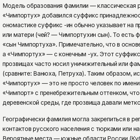
Модель образования фамилии — классическая р
«Чимпортух» добавился суффикс принадлежност
ономастике суффикс -ин обычно указывает на п
или матери (чей? — Чимпортухин сын). То есть 
«сын Чимпортуха». Примечательно, что в основ
а «Чимпортух» — с конечным -ух. Этот суффикс 
прозвищах часто носил уничижительный или фа
(сравните: Ванюха, Петруха). Таким образом, 
«Чимпортух» — это не просто человек по имени
«Чимпорт» с пренебрежительным оттенком, что
деревенской среды, где прозвища давали метко
Географически фамилия могла закрепиться в ре
контактов русского населения с тюрками или н
Вероятные места — южные области России (Куб