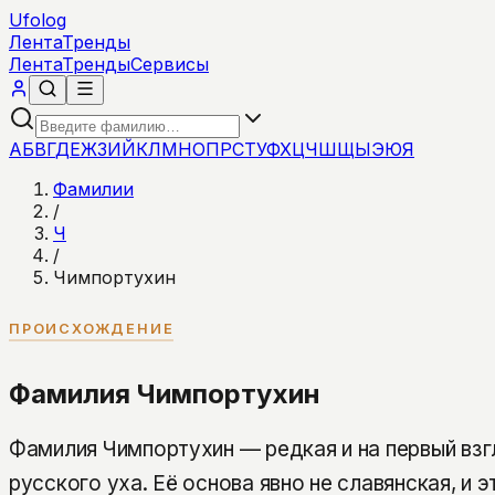
Ufolog
Лента
Тренды
Лента
Тренды
Сервисы
А
Б
В
Г
Д
Е
Ж
З
И
Й
К
Л
М
Н
О
П
Р
С
Т
У
Ф
Х
Ц
Ч
Ш
Щ
Ы
Э
Ю
Я
Фамилии
/
Ч
/
Чимпортухин
ПРОИСХОЖДЕНИЕ
Фамилия Чимпортухин
Фамилия Чимпортухин — редкая и на первый взг
русского уха. Её основа явно не славянская, и э