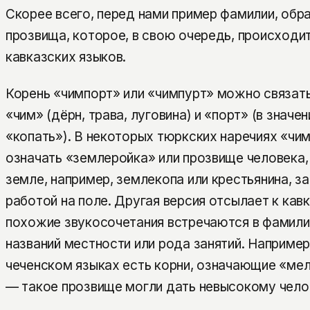
Скорее всего, перед нами пример фамилии, обр
прозвища, которое, в свою очередь, происходит
кавказских языков.
Корень «чимпорт» или «чимпурт» можно связат
«чим» (дёрн, трава, луговина) и «порт» (в значе
«копать»). В некоторых тюркских наречиях «чи
означать «землеройка» или прозвище человека,
земле, например, землекопа или крестьянина, з
работой на поле. Другая версия отсылает к кав
похожие звукосочетания встречаются в фамили
названий местности или рода занятий. Например
чеченском языках есть корни, означающие «мел
— такое прозвище могли дать невысокому чело