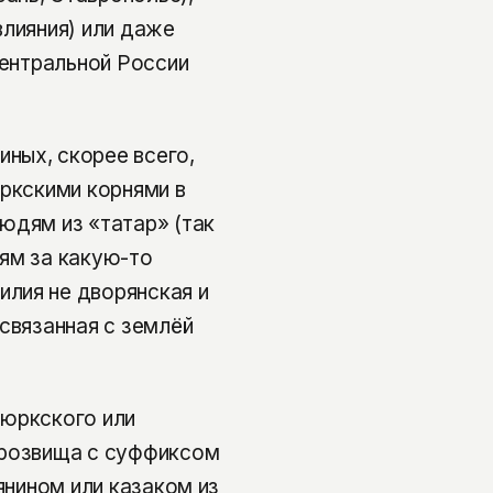
влияния) или даже
центральной России
ных, скорее всего,
юркскими корнями в
юдям из «татар» (так
ям за какую-то
лия не дворянская и
связанная с землёй
тюркского или
прозвища с суффиксом
янином или казаком из