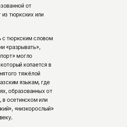
азованной от
 из тюркских или
ь с тюркским словом
нии «разрывать»,
мпорт» могло
 который копается в
анятого тяжёлой
казским языкам, где
ях, образованных от
, в осетинском или
кий», «низкорослый»
веку.