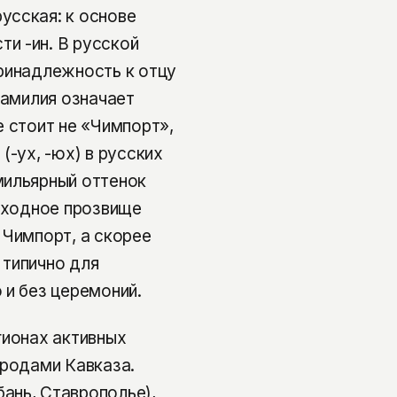
усская: к основе
и -ин. В русской
ринадлежность к отцу
фамилия означает
е стоит не «Чимпорт»,
(-ух, -юх) в русских
мильярный оттенок
исходное прозвище
 Чимпорт, а скорее
 типично для
 и без церемоний.
гионах активных
ародами Кавказа.
ань, Ставрополье),