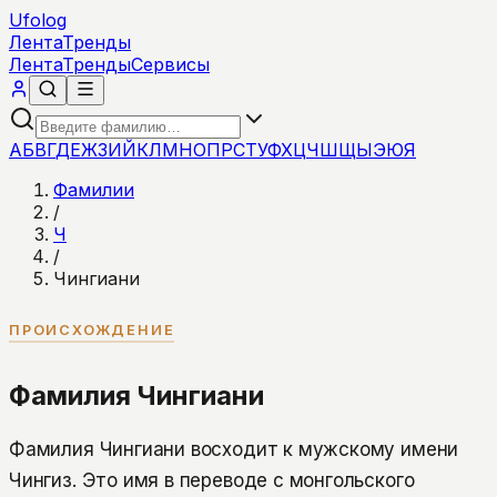
Ufolog
Лента
Тренды
Лента
Тренды
Сервисы
А
Б
В
Г
Д
Е
Ж
З
И
Й
К
Л
М
Н
О
П
Р
С
Т
У
Ф
Х
Ц
Ч
Ш
Щ
Ы
Э
Ю
Я
Фамилии
/
Ч
/
Чингиани
ПРОИСХОЖДЕНИЕ
Фамилия Чингиани
Фамилия Чингиани восходит к мужскому имени
Чингиз. Это имя в переводе с монгольского