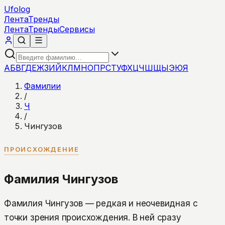
Ufolog
Лента
Тренды
Лента
Тренды
Сервисы
А
Б
В
Г
Д
Е
Ж
З
И
Й
К
Л
М
Н
О
П
Р
С
Т
У
Ф
Х
Ц
Ч
Ш
Щ
Ы
Э
Ю
Я
Фамилии
/
Ч
/
Чингузов
ПРОИСХОЖДЕНИЕ
Фамилия Чингузов
Фамилия Чингузов — редкая и неочевидная с
точки зрения происхождения. В ней сразу