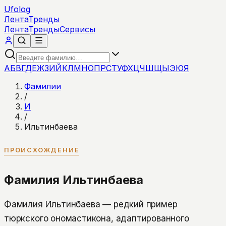
Ufolog
Лента
Тренды
Лента
Тренды
Сервисы
А
Б
В
Г
Д
Е
Ж
З
И
Й
К
Л
М
Н
О
П
Р
С
Т
У
Ф
Х
Ц
Ч
Ш
Щ
Ы
Э
Ю
Я
Фамилии
/
И
/
Ильтинбаева
ПРОИСХОЖДЕНИЕ
Фамилия Ильтинбаева
Фамилия Ильтинбаева — редкий пример
тюркского ономастикона, адаптированного