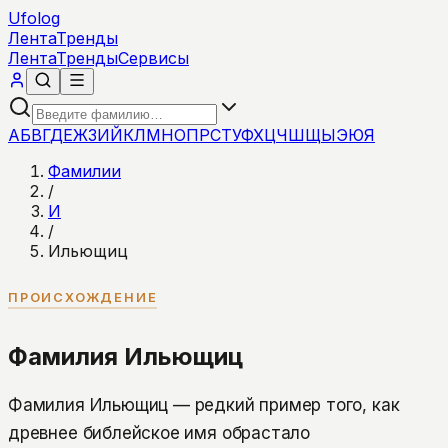
Ufolog
Лента
Тренды
Лента
Тренды
Сервисы
А
Б
В
Г
Д
Е
Ж
З
И
Й
К
Л
М
Н
О
П
Р
С
Т
У
Ф
Х
Ц
Ч
Ш
Щ
Ы
Э
Ю
Я
Фамилии
/
И
/
Ильющиц
ПРОИСХОЖДЕНИЕ
Фамилия Ильющиц
Фамилия Ильющиц — редкий пример того, как
древнее библейское имя обрастало