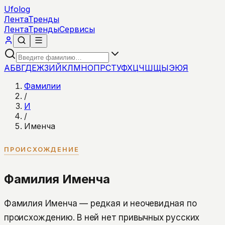
Ufolog
Лента
Тренды
Лента
Тренды
Сервисы
А
Б
В
Г
Д
Е
Ж
З
И
Й
К
Л
М
Н
О
П
Р
С
Т
У
Ф
Х
Ц
Ч
Ш
Щ
Ы
Э
Ю
Я
Фамилии
/
И
/
Именча
ПРОИСХОЖДЕНИЕ
Фамилия Именча
Фамилия Именча — редкая и неочевидная по
происхождению. В ней нет привычных русских