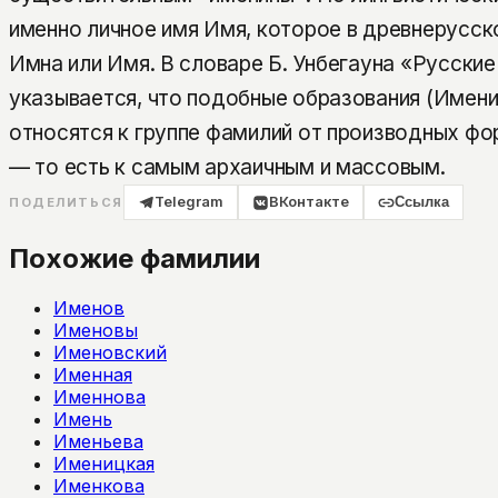
именно личное имя Имя, которое в древнерусск
Имѣна или Имя. В словаре Б. Унбегауна «Русски
указывается, что подобные образования (Имени
относятся к группе фамилий от производных фо
— то есть к самым архаичным и массовым.
Telegram
ВКонтакте
Ссылка
ПОДЕЛИТЬСЯ
Похожие фамилии
Именов
Именовы
Именовский
Именная
Именнова
Имень
Именьева
Именицкая
Именкова