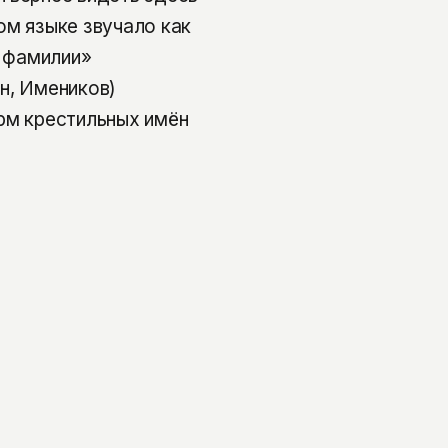
ом языке звучало как
е фамилии»
н, Имеников)
рм крестильных имён