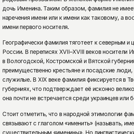
дочь Именина. Таким образом, фамилия не имее
наречения имени или к имени как таковому, а во
имени первого носителя.
Географически фамилия тяготеет к северным и 
России. В переписях XVII–XVIII веков носители
в Вологодской, Костромской и Вятской губерни
преимущественно крестьяне и посадские люди,
служилые. В XIX веке фамилия фиксируется в Т
губерниях, что подтверждает её исконно велик
она почти не встречается среди украинцев или 
Стоит отметить, что в народной этимологии фа
связывают с глаголом «именить» (называть, име
существительным «именины». Но лингвистически