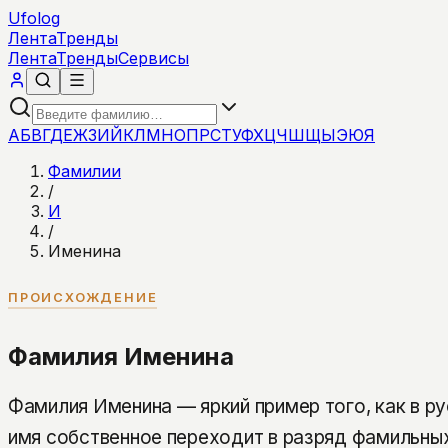
Ufolog
Лента
Тренды
Лента
Тренды
Сервисы
А
Б
В
Г
Д
Е
Ж
З
И
Й
К
Л
М
Н
О
П
Р
С
Т
У
Ф
Х
Ц
Ч
Ш
Щ
Ы
Э
Ю
Я
Фамилии
/
И
/
Именина
ПРОИСХОЖДЕНИЕ
Фамилия Именина
Фамилия Именина — яркий пример того, как в р
имя собственное переходит в разряд фамильны