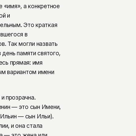
е «имя», а конкретное
ой и
ельным. Это краткая
авшегося в
в. Так могли назвать
 день памяти святого,
есь прямая: имя
ым вариантом имени
и прозрачна.
нин — это сын Имени,
 Ильин — сын Ильи).
ии, и она стала
а — это жена или