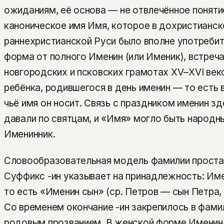
ожиданиям, её основа — не отвлечённое поняти
каноническое имя Имя, которое в дохристианск
раннехристианской Руси было вполне употребит
форма от полного Именин (или Именик), встреч
новгородских и псковских грамотах XV–XVI веко
ребёнка, родившегося в день именин — то есть в
чьё имя он носит. Связь с праздником именин зд
давали по святцам, и «Имя» могло быть народн
Именинник.
Словообразовательная модель фамилии проста 
Суффикс -ин указывает на принадлежность: Име
то есть «Именин сын» (ср. Петров — сын Петра,
Со временем окончание -ин закрепилось в фамил
родовым прозванием. В женской форме Именин