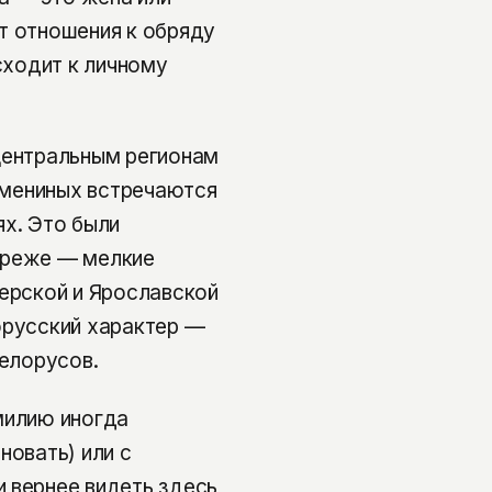
т отношения к обряду
сходит к личному
центральным регионам
 Имениных встречаются
ях. Это были
 реже — мелкие
верской и Ярославской
орусский характер —
белорусов.
милию иногда
новать) или с
 вернее видеть здесь