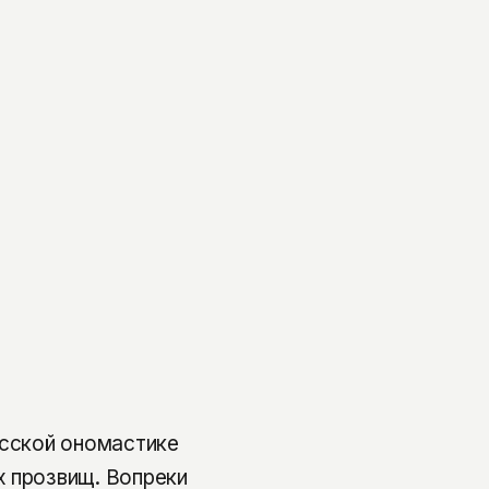
усской ономастике
х прозвищ. Вопреки