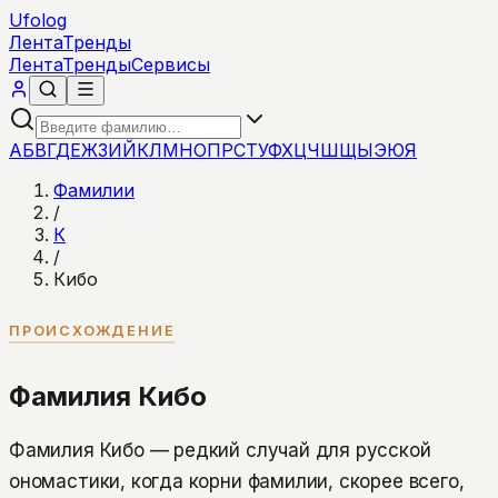
Ufolog
Лента
Тренды
Лента
Тренды
Сервисы
А
Б
В
Г
Д
Е
Ж
З
И
Й
К
Л
М
Н
О
П
Р
С
Т
У
Ф
Х
Ц
Ч
Ш
Щ
Ы
Э
Ю
Я
Фамилии
/
К
/
Кибо
ПРОИСХОЖДЕНИЕ
Фамилия Кибо
Фамилия Кибо — редкий случай для русской
ономастики, когда корни фамилии, скорее всего,