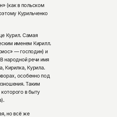
н» (как в польском
Поэтому Курильченко
ще Курил. Самая
еским именем Кирилл.
риос» — господин) и
 В народной речи имя
, Кирилка, Курила.
говорах, особенно под
изношения. Таким
 которого в быту
).
я, но всё же