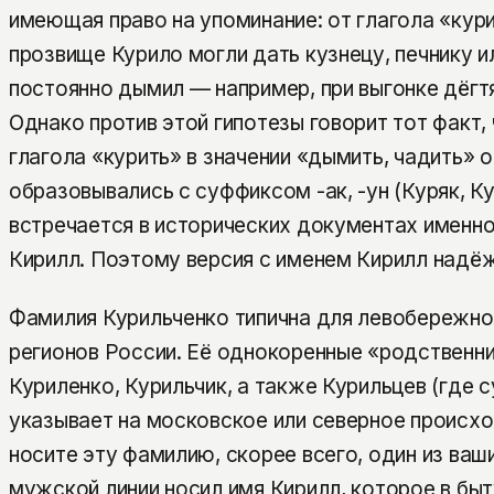
имеющая право на упоминание: от глагола «кури
прозвище Курило могли дать кузнецу, печнику и
постоянно дымил — например, при выгонке дёгт
Однако против этой гипотезы говорит тот факт,
глагола «курить» в значении «дымить, чадить» 
образовывались с суффиксом -ак, -ун (Куряк, К
встречается в исторических документах именно
Кирилл. Поэтому версия с именем Кирилл надё
Фамилия Курильченко типична для левобережно
регионов России. Её однокоренные «родственни
Куриленко, Курильчик, а также Курильцев (где 
указывает на московское или северное происхо
носите эту фамилию, скорее всего, один из ваш
мужской линии носил имя Кирилл, которое в бы