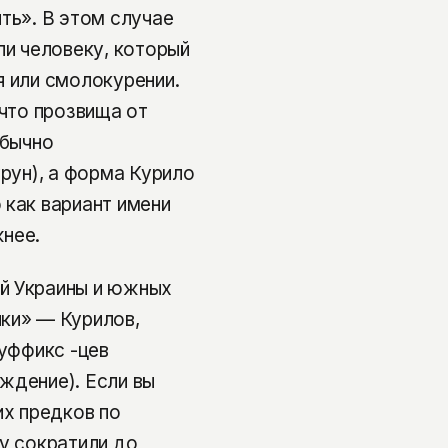
ть». В этом случае
ли человеку, который
я или смолокурении.
 что прозвища от
обычно
урун), а форма Курило
 как вариант имени
жнее.
й Украины и южных
ки» — Курилов,
суффикс -цев
ждение). Если вы
их предков по
ту сократили до