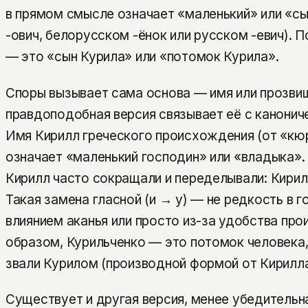
в прямом смысле означает «маленький» или «сы
-ович, белорусском -ёнок или русском -евич). 
— это «сын Курила» или «потомок Курила».
Споры вызывает сама основа — имя или прозви
правдоподобная версия связывает её с канонич
Имя Кирилл греческого происхождения (от «кю
означает «маленький господин» или «владыка».
Кирилл часто сокращали и переделывали: Кирила
Такая замена гласной (и → у) — не редкость в 
влиянием аканья или просто из-за удобства про
образом, Курильченко — это потомок человека,
звали Курилом (производной формой от Кирилла
Существует и другая версия, менее убедительна