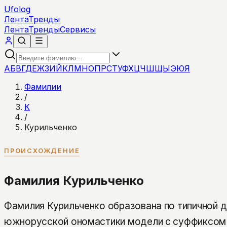
Ufolog
Лента
Тренды
Лента
Тренды
Сервисы
А
Б
В
Г
Д
Е
Ж
З
И
Й
К
Л
М
Н
О
П
Р
С
Т
У
Ф
Х
Ц
Ч
Ш
Щ
Ы
Э
Ю
Я
Фамилии
/
К
/
Курильченко
ПРОИСХОЖДЕНИЕ
Фамилия Курильченко
Фамилия Курильченко образована по типичной д
южнорусской ономастики модели с суффиксом 