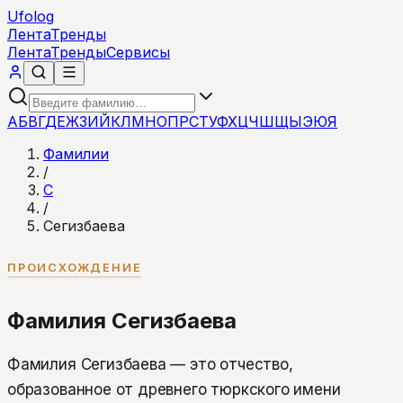
Ufolog
Лента
Тренды
Лента
Тренды
Сервисы
А
Б
В
Г
Д
Е
Ж
З
И
Й
К
Л
М
Н
О
П
Р
С
Т
У
Ф
Х
Ц
Ч
Ш
Щ
Ы
Э
Ю
Я
Фамилии
/
С
/
Сегизбаева
ПРОИСХОЖДЕНИЕ
Фамилия Сегизбаева
Фамилия Сегизбаева — это отчество,
образованное от древнего тюркского имени