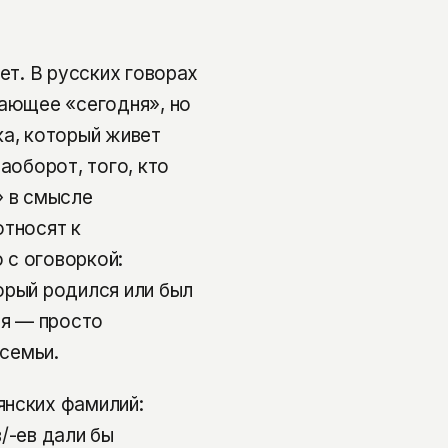
ет. В русских говорах
чающее «сегодня», но
ка, который живет
аоборот, того, кто
» в смысле
относят к
 с оговоркой:
орый родился или был
ия — просто
 семьи.
янских фамилий:
/-ев дали бы