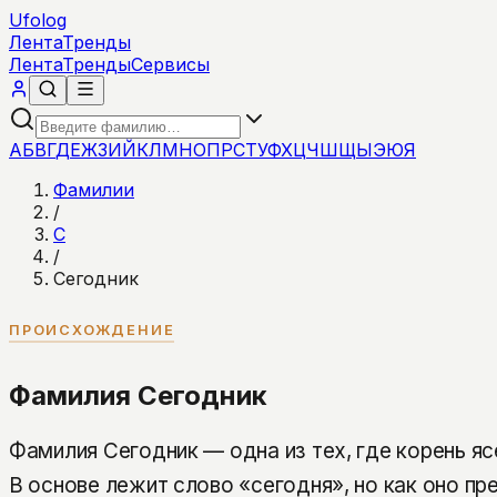
Ufolog
Лента
Тренды
Лента
Тренды
Сервисы
А
Б
В
Г
Д
Е
Ж
З
И
Й
К
Л
М
Н
О
П
Р
С
Т
У
Ф
Х
Ц
Ч
Ш
Щ
Ы
Э
Ю
Я
Фамилии
/
С
/
Сегодник
ПРОИСХОЖДЕНИЕ
Фамилия Сегодник
Фамилия Сегодник — одна из тех, где корень ясе
В основе лежит слово «сегодня», но как оно пр