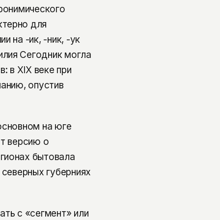
тронимического
ктерно для
 на -ик, -ник, -ук
илия Сегодник могла
: в XIX веке при
чанию, опустив
основном на юге
ет версию о
гионах бытовала
 северных губерниях
ать с «сегмент» или