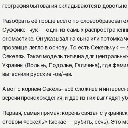
география бытования складываются в довольно
Разобрать её проще всего по словообразовате
Суффикс -чук — один из самых распространённ
ономастике. Он указывал на сына или потомка ч
прозвище легло в основу. То есть Секельчук — 
Секеля». Такая модель типична для центральны
Украины (Волынь, Подолье, Галичина), где фамил
вытеснили русские -ов/-ев.
А вот с корнем Секель- всё сложнее и интересне
версии происхождения, и две из них выглядят у
Первая, самая прямая: корень связан с украинс
словом «секель» (siekać — рубить, сечь). Это 