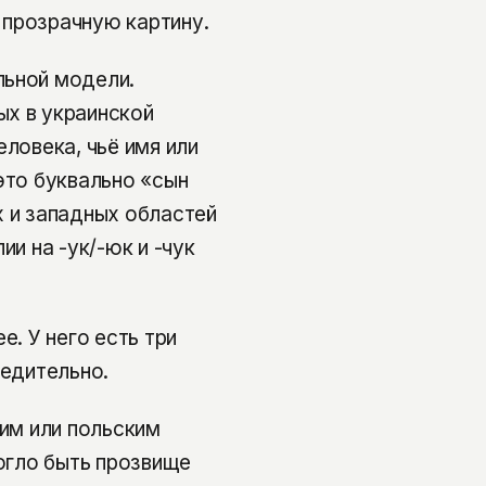
 прозрачную картину.
льной модели.
ых в украинской
еловека, чьё имя или
это буквально «сын
х и западных областей
ии на -ук/-юк и -чук
е. У него есть три
бедительно.
ким или польским
могло быть прозвище