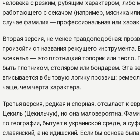
человека с резким, рубящим характером, либо 
работающего с секачом (например, мясника или
случае фамилия — профессиональная или хара
Вторая версия, не менее правдоподобная: проз
произойти от названия режущего инструмента. 
«секель» — это плотницкий топорик или тесло.
быть плотником, столяром или бондарем. Эта в
вписывается в бытовую логику прозвищ: ремес
чаще, чем черта характера.
Третья версия, редкая и спорная, отсылает к е
Цекиль (Цекильчук), но она маловероятна. Фами
по географии, бытует в украинской среде, а су
славянский, а не идишский. Если бы основа был