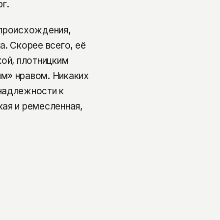
г.
 происхождения,
. Скорее всего, её
кой, плотницким
м» нравом. Никаких
надлежности к
ая и ремесленная,