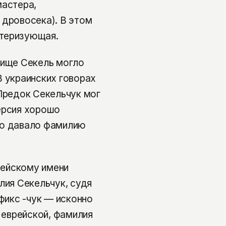
мастера,
 дровосека). В этом
ктеризующая.
вище Секель могло
В украинских говорах
 Предок Секельчук мог
ерсия хорошо
ло давало фамилию
врейскому имени
лия Секельчук, судя
ффикс -чук — исконно
а еврейской, фамилия