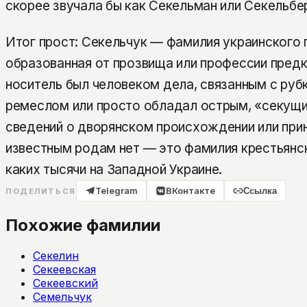
скорее звучала бы как Секельман или Секельбер
Итог прост: Секельчук — фамилия украинского
образованная от прозвища или профессии предка
носитель был человеком дела, связанным с руб
ремеслом или просто обладал острым, «секущи
сведений о дворянском происхождении или при
известным родам нет — это фамилия крестьянск
каких тысячи на Западной Украине.
Telegram
ВКонтакте
Ссылка
ПОДЕЛИТЬСЯ
Похожие фамилии
Секелин
Секеевская
Секеевский
Семельчук