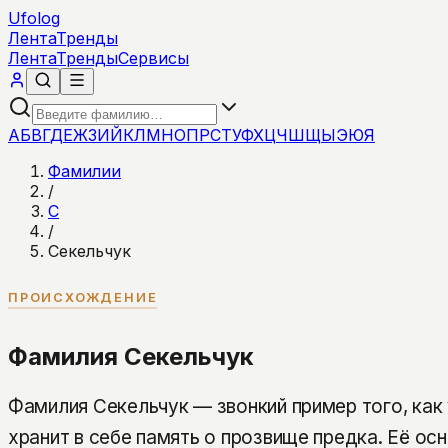
Ufolog
Лента
Тренды
Лента
Тренды
Сервисы
А
Б
В
Г
Д
Е
Ж
З
И
Й
К
Л
М
Н
О
П
Р
С
Т
У
Ф
Х
Ц
Ч
Ш
Щ
Ы
Э
Ю
Я
Фамилии
/
С
/
Секельчук
ПРОИСХОЖДЕНИЕ
Фамилия Секельчук
Фамилия Секельчук — звонкий пример того, как
хранит в себе память о прозвище предка. Её ос