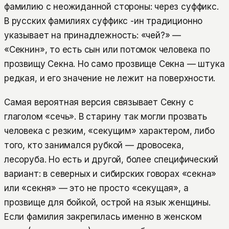
фамилию с неожиданной стороны: через суффикс.
В русских фамилиях суффикс -ин традиционно
указывает на принадлежность: «чей?» —
«Секнин», то есть сын или потомок человека по
прозвищу Секна. Но само прозвище Секна — штука
редкая, и его значение не лежит на поверхности.
Самая вероятная версия связывает Секну с
глаголом «сечь». В старину так могли прозвать
человека с резким, «секущим» характером, либо
того, кто занимался рубкой — дровосека,
лесоруба. Но есть и другой, более специфический
вариант: в северных и сибирских говорах «секна»
или «секня» — это не просто «секущая», а
прозвище для бойкой, острой на язык женщины.
Если фамилия закрепилась именно в женском