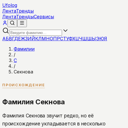
Ufolog
Лента
Тренды
Лента
Тренды
Сервисы
А
Б
В
Г
Д
Е
Ж
З
И
Й
К
Л
М
Н
О
П
Р
С
Т
У
Ф
Х
Ц
Ч
Ш
Щ
Ы
Э
Ю
Я
Фамилии
/
С
/
Секнова
ПРОИСХОЖДЕНИЕ
Фамилия Секнова
Фамилия Секнова звучит редко, но её
происхождение укладывается в несколько