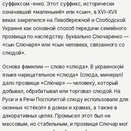
суффиксом -енко. Этот суффикс, исторически
означавший «маленький» или «сын», в XVI–XVII
веках закрепился на Левобережной и Слободской
Украине как основной способ передачи семейного
прозвища по наследству. Буквально Слючаренко —
«сын Слючаря» или «сын человека, связанного со
слюдой».
Основа фамилии — слово «слюда». В украинском
языке нарицательное «слюда» (слюда, минерал)
дало прозвище «Слючар» — человеку, который
добывал, обрабатывал или торговал слюдой. На
Руси и в Речи Посполитой слюду использовали для
оконных «стёкол» в домах и храмах, а также в
декоративных целях. Промысел этот был не
массовым, но стабильным, и прозвище Слючар мог