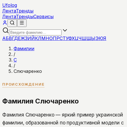
Ufolog
Лента
Тренды
Лента
Тренды
Сервисы
А
Б
В
Г
Д
Е
Ж
З
И
Й
К
Л
М
Н
О
П
Р
С
Т
У
Ф
Х
Ц
Ч
Ш
Щ
Ы
Э
Ю
Я
Фамилии
/
С
/
Слючаренко
ПРОИСХОЖДЕНИЕ
Фамилия Слючаренко
Фамилия Слючаренко — яркий пример украинской
фамилии, образованной по продуктивной модели с