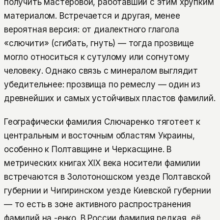
получить мастеровой, работавший с этим хрупким
материалом. Встречается и другая, менее
вероятная версия: от диалектного глагола
«слючити» (сгибать, гнуть) — тогда прозвище
могло относиться к сутулому или согнутому
человеку. Однако связь с минералом выглядит
убедительнее: прозвища по ремеслу — один из
древнейших и самых устойчивых пластов фамилий.
Географически фамилия Слючаренко тяготеет к
центральным и восточным областям Украины,
особенно к Полтавщине и Черкасщине. В
метрических книгах XIX века носители фамилии
встречаются в Золотоношском уезде Полтавской
губернии и Чигиринском уезде Киевской губернии
— то есть в зоне активного распространения
фамилий на -енко. В России фамилия редкая, её