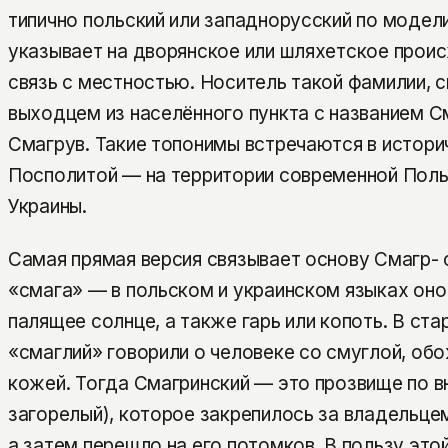
типично польский или западнорусский по модели
указывает на дворянское или шляхетское прои
связь с местностью. Носитель такой фамилии, с
выходцем из населённого пункта с названием С
Смагрув. Такие топонимы встречаются в истори
Посполитой — на территории современной Поль
Украины.
Самая прямая версия связывает основу Смагр-
«смага» — в польском и украинском языках оно 
палящее солнце, а также гарь или копоть. В ста
«смаглий» говорили о человеке со смуглой, о
кожей. Тогда Смагринский — это прозвище по в
загорелый), которое закрепилось за владельце
а затем перешло на его потомков. В пользу этой