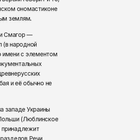
янском ономастиконе
ным землям.
ни Смагор —
 (в народной
о имени с элементом
документальных
древнерусских
бая и её обычно не
на западе Украины
 Польши (Люблинское
о, принадлежит
 разделов Речи