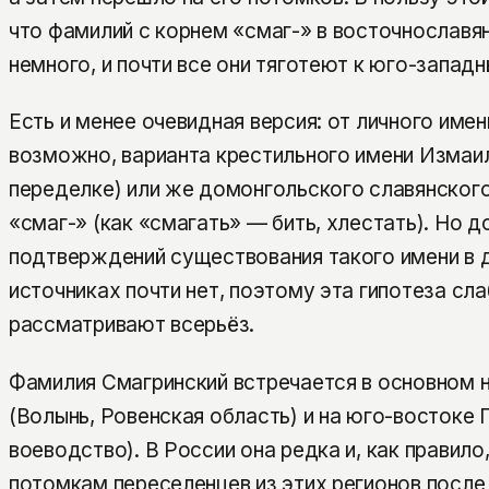
что фамилий с корнем «смаг-» в восточнослав
немного, и почти все они тяготеют к юго-запад
Есть и менее очевидная версия: от личного име
возможно, варианта крестильного имени Измаил
переделке) или же домонгольского славянског
«смаг-» (как «смагать» — бить, хлестать). Но 
подтверждений существования такого имени в 
источниках почти нет, поэтому эта гипотеза сла
рассматривают всерьёз.
Фамилия Смагринский встречается в основном 
(Волынь, Ровенская область) и на юго-востоке
воеводство). В России она редка и, как правил
потомкам переселенцев из этих регионов после