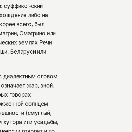
: суффикс -ский
схождение либо на
корее всего, был
магрин, Смагрино или
ческих землях Речи
ши, Беларуси или
 с диалектным словом
означает жар, зной,
рых говорах
божжённой солнцем
нешности (смуглый,
м хутора или усадьбы,
 версии говорит и то,