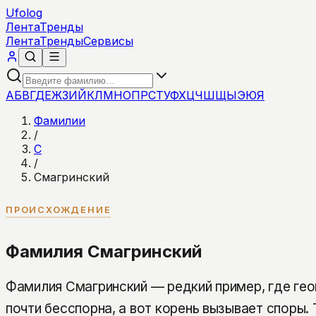
Ufolog
Лента
Тренды
Лента
Тренды
Сервисы
А
Б
В
Г
Д
Е
Ж
З
И
Й
К
Л
М
Н
О
П
Р
С
Т
У
Ф
Х
Ц
Ч
Ш
Щ
Ы
Э
Ю
Я
Фамилии
/
С
/
Смагринский
ПРОИСХОЖДЕНИЕ
Фамилия Смагринский
Фамилия Смагринский — редкий пример, где гео
почти бесспорна, а вот корень вызывает споры.