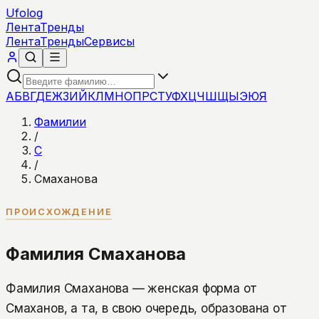
Ufolog
Лента
Тренды
Лента
Тренды
Сервисы
А
Б
В
Г
Д
Е
Ж
З
И
Й
К
Л
М
Н
О
П
Р
С
Т
У
Ф
Х
Ц
Ч
Ш
Щ
Ы
Э
Ю
Я
Фамилии
/
С
/
Смаханова
ПРОИСХОЖДЕНИЕ
Фамилия Смаханова
Фамилия Смаханова — женская форма от
Смаханов, а та, в свою очередь, образована от