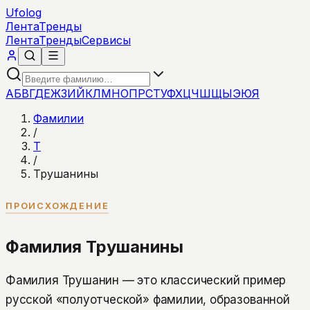
Ufolog
Лента
Тренды
Лента
Тренды
Сервисы
А
Б
В
Г
Д
Е
Ж
З
И
Й
К
Л
М
Н
О
П
Р
С
Т
У
Ф
Х
Ц
Ч
Ш
Щ
Ы
Э
Ю
Я
Фамилии
/
Т
/
Трушанины
ПРОИСХОЖДЕНИЕ
Фамилия Трушанины
Фамилия Трушанин — это классический пример
русской «полуотческой» фамилии, образованной