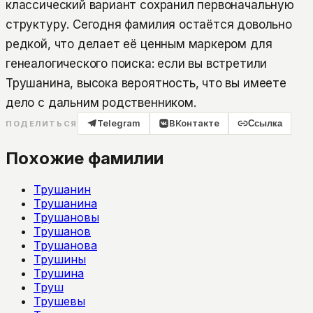
классический вариант сохранил первоначальную
структуру. Сегодня фамилия остаётся довольно
редкой, что делает её ценным маркером для
генеалогического поиска: если вы встретили
Трушанина, высока вероятность, что вы имеете
дело с дальним родственником.
Telegram
ВКонтакте
Ссылка
ПОДЕЛИТЬСЯ
Похожие фамилии
Трушанин
Трушанина
Трушановы
Трушанов
Трушанова
Трушины
Трушина
Труш
Трушевы