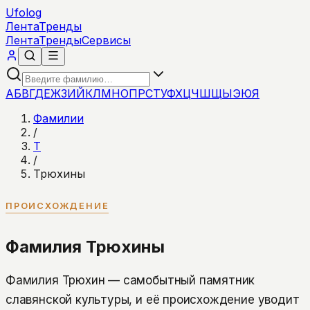
Ufolog
Лента
Тренды
Лента
Тренды
Сервисы
А
Б
В
Г
Д
Е
Ж
З
И
Й
К
Л
М
Н
О
П
Р
С
Т
У
Ф
Х
Ц
Ч
Ш
Щ
Ы
Э
Ю
Я
Фамилии
/
Т
/
Трюхины
ПРОИСХОЖДЕНИЕ
Фамилия Трюхины
Фамилия Трюхин — самобытный памятник
славянской культуры, и её происхождение уводит