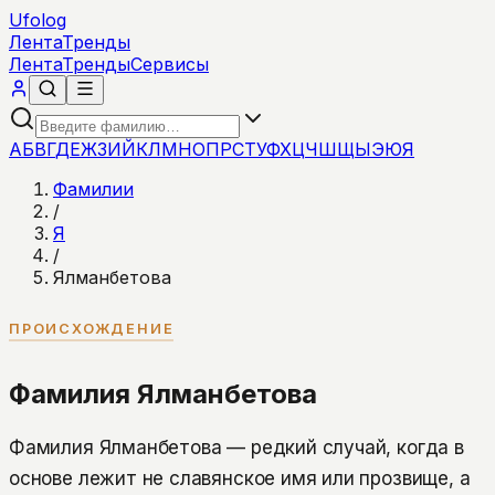
Ufolog
Лента
Тренды
Лента
Тренды
Сервисы
А
Б
В
Г
Д
Е
Ж
З
И
Й
К
Л
М
Н
О
П
Р
С
Т
У
Ф
Х
Ц
Ч
Ш
Щ
Ы
Э
Ю
Я
Фамилии
/
Я
/
Ялманбетова
ПРОИСХОЖДЕНИЕ
Фамилия Ялманбетова
Фамилия Ялманбетова — редкий случай, когда в
основе лежит не славянское имя или прозвище, а