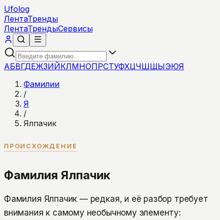
Ufolog
Лента
Тренды
Лента
Тренды
Сервисы
А
Б
В
Г
Д
Е
Ж
З
И
Й
К
Л
М
Н
О
П
Р
С
Т
У
Ф
Х
Ц
Ч
Ш
Щ
Ы
Э
Ю
Я
Фамилии
/
Я
/
Ялпачик
ПРОИСХОЖДЕНИЕ
Фамилия Ялпачик
Фамилия Ялпачик — редкая, и её разбор требует
внимания к самому необычному элементу: