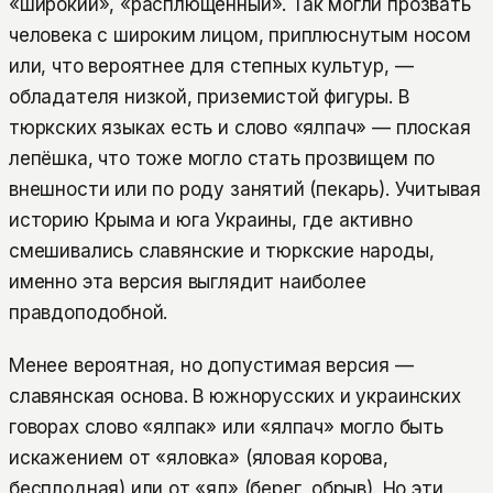
«широкий», «расплющенный». Так могли прозвать
человека с широким лицом, приплюснутым носом
или, что вероятнее для степных культур, —
обладателя низкой, приземистой фигуры. В
тюркских языках есть и слово «ялпач» — плоская
лепёшка, что тоже могло стать прозвищем по
внешности или по роду занятий (пекарь). Учитывая
историю Крыма и юга Украины, где активно
смешивались славянские и тюркские народы,
именно эта версия выглядит наиболее
правдоподобной.
Менее вероятная, но допустимая версия —
славянская основа. В южнорусских и украинских
говорах слово «ялпак» или «ялпач» могло быть
искажением от «яловка» (яловая корова,
бесплодная) или от «ял» (берег, обрыв). Но эти