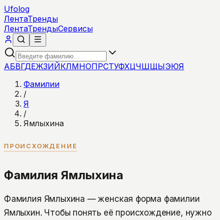
Ufolog
Лента
Тренды
Лента
Тренды
Сервисы
А
Б
В
Г
Д
Е
Ж
З
И
Й
К
Л
М
Н
О
П
Р
С
Т
У
Ф
Х
Ц
Ч
Ш
Щ
Ы
Э
Ю
Я
Фамилии
/
Я
/
Ямлыхина
ПРОИСХОЖДЕНИЕ
Фамилия Ямлыхина
Фамилия Ямлыхина — женская форма фамилии
Ямлыхин. Чтобы понять её происхождение, нужно