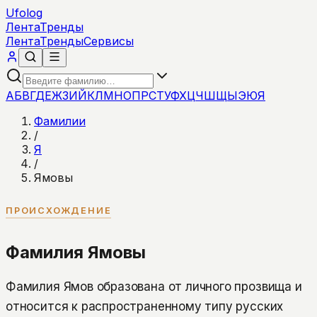
Ufolog
Лента
Тренды
Лента
Тренды
Сервисы
А
Б
В
Г
Д
Е
Ж
З
И
Й
К
Л
М
Н
О
П
Р
С
Т
У
Ф
Х
Ц
Ч
Ш
Щ
Ы
Э
Ю
Я
Фамилии
/
Я
/
Ямовы
ПРОИСХОЖДЕНИЕ
Фамилия Ямовы
Фамилия Ямов образована от личного прозвища и
относится к распространенному типу русских