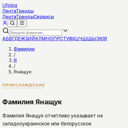
Ufolog
Лента
Тренды
Лента
Тренды
Сервисы
А
Б
В
Г
Д
Е
Ж
З
И
Й
К
Л
М
Н
О
П
Р
С
Т
У
Ф
Х
Ц
Ч
Ш
Щ
Ы
Э
Ю
Я
Фамилии
/
Я
/
Янащук
ПРОИСХОЖДЕНИЕ
Фамилия Янащук
Фамилия Янащук отчетливо указывает на
западноукраинское или белорусское