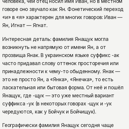
человека, чей отец носил имя Иван, но в местном
говоре оно звучало как Ян. Фонетический переход
«и» в «я» характерен для многих говоров: Иван —
Ян, Игнат — Ягнат.
Интересная деталь: фамилия Янащук могла
возникнуть не напрямую от имени Ян, а от
прозвища Янак. В украинском языке суффикс -ак
часто придавал слову оттенок просторечия или
принадлежности к чему-то обыденному. Янак —
это не просто Ян, а «Янка», «Янечка», то есть
ласкательная или бытовая форма. От неё и пошёл
Янащук, где -щук — это уже местный вариант
суффикса -ук (в некоторых говорах -щук и -ук
чередуются, как у Бойчук и Бойчищук).
Географически фамилия Янащук сегодня чаще