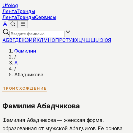
Ufolog
Лента
Тренды
Лента
Тренды
Сервисы
А
Б
В
Г
Д
Е
Ж
З
И
Й
К
Л
М
Н
О
П
Р
С
Т
У
Ф
Х
Ц
Ч
Ш
Щ
Ы
Э
Ю
Я
Фамилии
/
А
/
Абадчикова
ПРОИСХОЖДЕНИЕ
Фамилия Абадчикова
Фамилия Абадчикова — женская форма,
образованная от мужской Абадчиков. Её основа