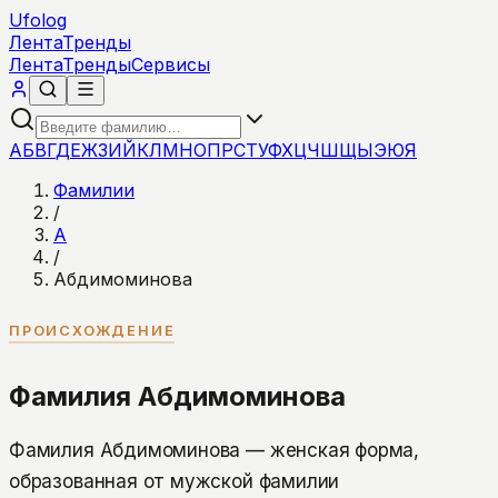
Ufolog
Лента
Тренды
Лента
Тренды
Сервисы
А
Б
В
Г
Д
Е
Ж
З
И
Й
К
Л
М
Н
О
П
Р
С
Т
У
Ф
Х
Ц
Ч
Ш
Щ
Ы
Э
Ю
Я
Фамилии
/
А
/
Абдимоминова
ПРОИСХОЖДЕНИЕ
Фамилия Абдимоминова
Фамилия Абдимоминова — женская форма,
образованная от мужской фамилии